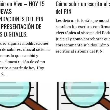
ión en Vivo – HOY 15
Cómo subir un escrito al
UEVAS
del PJN
DACIONES DEL PJN
Les dejo un tutorial que mues
 PRESENTACIÓN DE
se suben los escritos con firm
S DIGITALES.
electrónica al sistema del Pod
Judicial y cómo corroborar qu
puso algunas modificaciones
correctamente subidos. Cómo 
 de subir escritos al sistema
escritos al sistema del PJN.
emos lo que cambió y
na demostración de cómo
crito a partir de hoy. Hoy
 15…