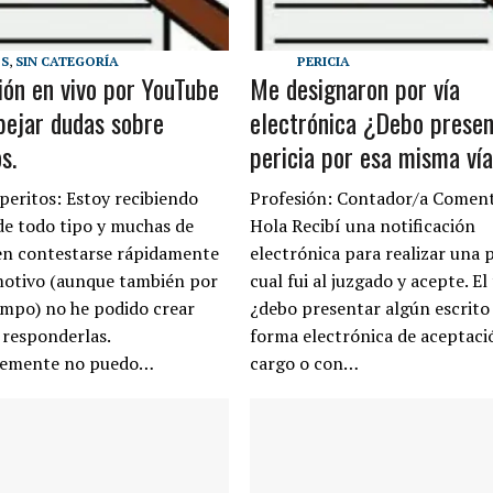
OS
,
SIN CATEGORÍA
PERICIA
ión en vivo por YouTube
Me designaron por vía
pejar dudas sobre
electrónica ¿Debo presen
s.
pericia por esa misma ví
peritos: Estoy recibiendo
Profesión: Contador/a Coment
de todo tipo y muchas de
Hola Recibí una notificación
en contestarse rápidamente
electrónica para realizar una p
motivo (aunque también por
cual fui al juzgado y acepte. El
iempo) no he podido crear
¿debo presentar algún escrito
 responderlas.
forma electrónica de aceptaci
emente no puedo…
cargo o con…