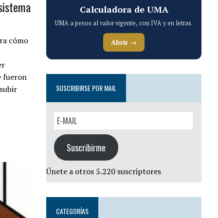
 sistema
Calculadora de UMA
UMA a pesos al valor vigente, con IVA y en letras.
tra cómo
Abrir →
a
er
e fueron
SUSCRIBIRSE POR MAIL
subir
Suscribirme
Únete a otros 5.220 suscriptores
CATEGORÍAS