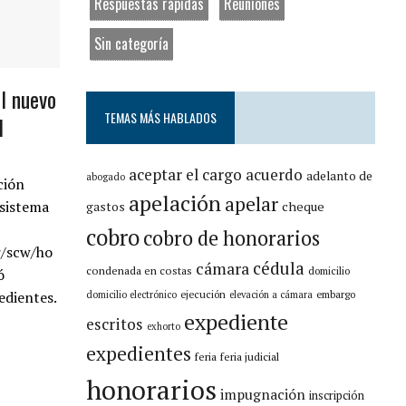
Respuestas rápidas
Reuniones
Sin categoría
el nuevo
TEMAS MÁS HABLADOS
l
aceptar el cargo
acuerdo
adelanto de
abogado
ción
apelación
apelar
 sistema
cheque
gastos
cobro
cobro de honorarios
r/scw/ho
cámara
cédula
condenada en costas
domicilio
ó
ejecución
embargo
edientes.
domicilio electrónico
elevación a cámara
expediente
escritos
exhorto
expedientes
feria
feria judicial
honorarios
impugnación
inscripción