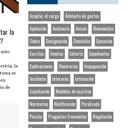
Aceptar el cargo
Adelanto de gastos
Apelación
Audiencia
Avisos
Bienvenidas
tar la
a?
Cobro
Designación
Domicilio
Ejecución
ario:
Escritos
Eventos
Exhorto
Expedientes
ericia, la
Explicaciones
Honorarios
Impugnación
 tema es
Incidente
Intereses
Intimación
 en
ón de
Liquidación
Modelos de escritos
Normativa
Notificación
Paralizado
Pericia
Preguntas Frecuentes
Regulación