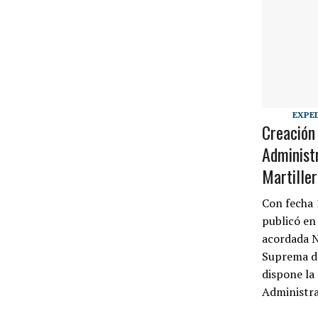
EXPE
Creación
Administr
Martille
Con fecha 
publicó en 
acordada N
Suprema de
dispone la
Administr