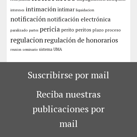
intimación
intimar
liquidacion
intereses
notificación
notificación electrónica
pericia
peritos
perito
plazo
proceso
paralizado
partes
regulacion
regulación de honorarios
sistema
UMA
seminario
reunion
Suscribirse por mail
Reciba nuestras
publicaciones por
mail