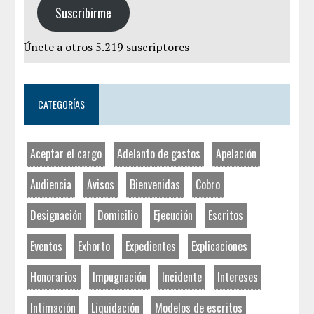
Suscribirme
Únete a otros 5.219 suscriptores
CATEGORÍAS
Aceptar el cargo
Adelanto de gastos
Apelación
Audiencia
Avisos
Bienvenidas
Cobro
Designación
Domicilio
Ejecución
Escritos
Eventos
Exhorto
Expedientes
Explicaciones
Honorarios
Impugnación
Incidente
Intereses
Intimación
Liquidación
Modelos de escritos