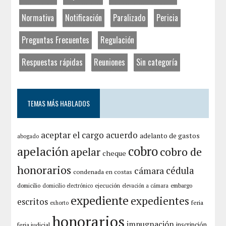
Normativa
Notificación
Paralizado
Pericia
Preguntas Frecuentes
Regulación
Respuestas rápidas
Reuniones
Sin categoría
TEMAS MÁS HABLADOS
aceptar el cargo
acuerdo
adelanto de gastos
abogado
cobro
apelación
cobro de
apelar
cheque
honorarios
cámara
cédula
condenada en costas
domicilio
ejecución
embargo
domicilio electrónico
elevación a cámara
expediente
expedientes
escritos
feria
exhorto
honorarios
impugnación
inscripción
feria judicial