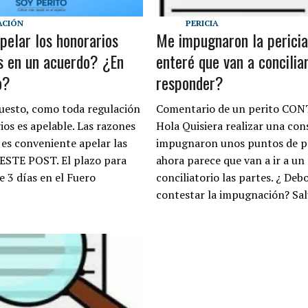
ACIÓN
PERICIA
pelar los honorarios
Me impugnaron la perici
s en un acuerdo? ¿En
enteré que van a concilia
o?
responder?
puesto, como toda regulación
Comentario de un perito CO
ios es apelable. Las razones
Hola Quisiera realizar una con
 es conveniente apelar las
impugnaron unos puntos de pe
 ESTE POST. El plazo para
ahora parece que van a ir a un
e 3 días en el Fuero
conciliatorio las partes. ¿ Deb
contestar la impugnación? Sa