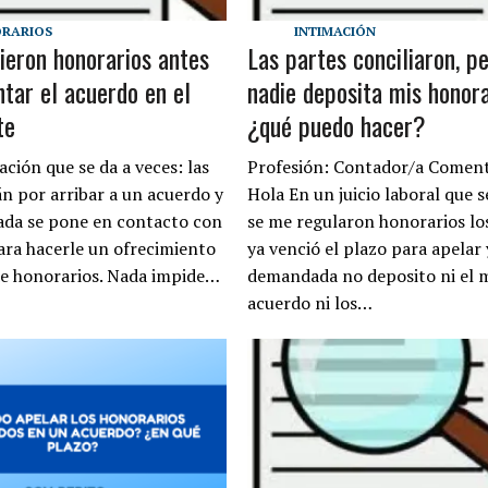
RARIOS
INTIMACIÓN
ieron honorarios antes
Las partes conciliaron, p
tar el acuerdo en el
nadie deposita mis honora
te
¿qué puedo hacer?
ación que se da a veces: las
Profesión: Contador/a Coment
án por arribar a un acuerdo y
Hola En un juicio laboral que s
da se pone en contacto con
se me regularon honorarios lo
para hacerle un ofrecimiento
ya venció el plazo para apelar 
e honorarios. Nada impide…
demandada no deposito ni el 
acuerdo ni los…