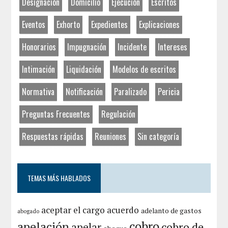
Designación
Domicilio
Ejecución
Escritos
Eventos
Exhorto
Expedientes
Explicaciones
Honorarios
Impugnación
Incidente
Intereses
Intimación
Liquidación
Modelos de escritos
Normativa
Notificación
Paralizado
Pericia
Preguntas Frecuentes
Regulación
Respuestas rápidas
Reuniones
Sin categoría
TEMAS MÁS HABLADOS
aceptar el cargo
acuerdo
adelanto de gastos
abogado
cobro
apelación
cobro de
apelar