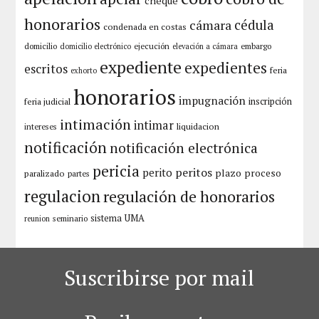
cheque
honorarios
cámara
cédula
condenada en costas
domicilio
ejecución
embargo
domicilio electrónico
elevación a cámara
expediente
expedientes
escritos
feria
exhorto
honorarios
impugnación
inscripción
feria judicial
intimación
intimar
liquidacion
intereses
notificación
notificación electrónica
pericia
peritos
perito
plazo
proceso
paralizado
partes
regulacion
regulación de honorarios
sistema
UMA
seminario
reunion
Suscribirse por mail