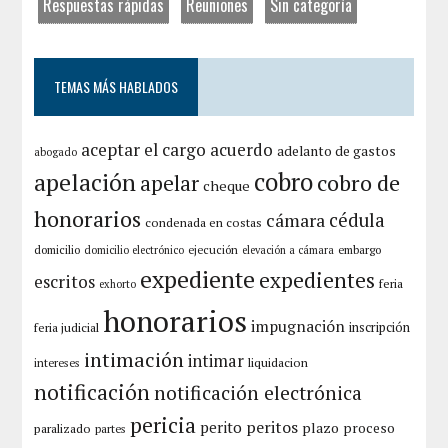
Respuestas rápidas
Reuniones
Sin categoría
TEMAS MÁS HABLADOS
aceptar el cargo
acuerdo
adelanto de gastos
abogado
cobro
apelación
cobro de
apelar
cheque
honorarios
cámara
cédula
condenada en costas
domicilio
ejecución
embargo
domicilio electrónico
elevación a cámara
expediente
expedientes
escritos
feria
exhorto
honorarios
impugnación
inscripción
feria judicial
intimación
intimar
liquidacion
intereses
notificación
notificación electrónica
pericia
peritos
perito
plazo
proceso
paralizado
partes