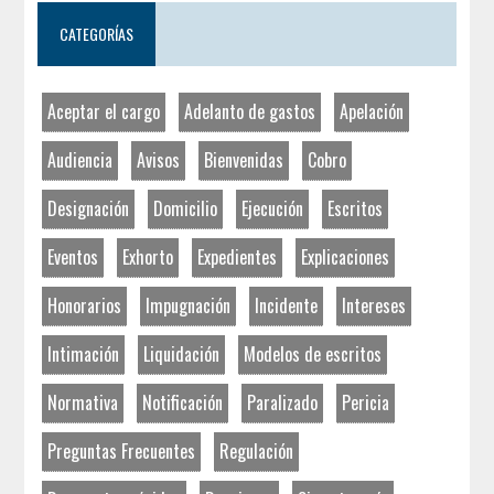
CATEGORÍAS
Aceptar el cargo
Adelanto de gastos
Apelación
Audiencia
Avisos
Bienvenidas
Cobro
Designación
Domicilio
Ejecución
Escritos
Eventos
Exhorto
Expedientes
Explicaciones
Honorarios
Impugnación
Incidente
Intereses
Intimación
Liquidación
Modelos de escritos
Normativa
Notificación
Paralizado
Pericia
Preguntas Frecuentes
Regulación