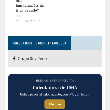
una
impugnación sin
ir al juzgado?
En
«Impugnación»
UNASE A NUESTRO GRUPO EN FACEBOOK
Grupo Soy Perito
HERRAMIENTA GRATUITA
Calculadora de UMA
UMA a pesos al valor vigente, con IVA y en letras.
Abrir →