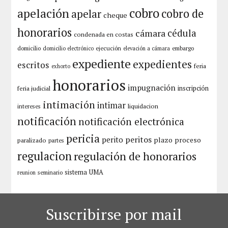
apelación
cobro
cobro de
apelar
cheque
honorarios
cámara
cédula
condenada en costas
domicilio
ejecución
embargo
domicilio electrónico
elevación a cámara
expediente
expedientes
escritos
feria
exhorto
honorarios
impugnación
inscripción
feria judicial
intimación
intimar
liquidacion
intereses
notificación
notificación electrónica
pericia
peritos
perito
plazo
proceso
paralizado
partes
regulacion
regulación de honorarios
sistema
UMA
seminario
reunion
Suscribirse por mail