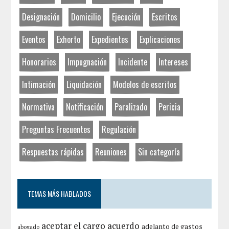
Designación
Domicilio
Ejecución
Escritos
Eventos
Exhorto
Expedientes
Explicaciones
Honorarios
Impugnación
Incidente
Intereses
Intimación
Liquidación
Modelos de escritos
Normativa
Notificación
Paralizado
Pericia
Preguntas Frecuentes
Regulación
Respuestas rápidas
Reuniones
Sin categoría
TEMAS MÁS HABLADOS
aceptar el cargo
acuerdo
adelanto de gastos
abogado