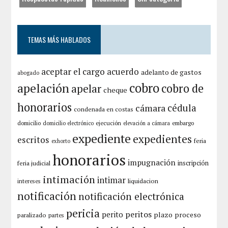
TEMAS MÁS HABLADOS
aceptar el cargo
acuerdo
adelanto de gastos
abogado
apelación
cobro
cobro de
apelar
cheque
honorarios
cámara
cédula
condenada en costas
domicilio
ejecución
embargo
domicilio electrónico
elevación a cámara
expediente
expedientes
escritos
feria
exhorto
honorarios
impugnación
inscripción
feria judicial
intimación
intimar
liquidacion
intereses
notificación
notificación electrónica
pericia
peritos
perito
plazo
proceso
paralizado
partes