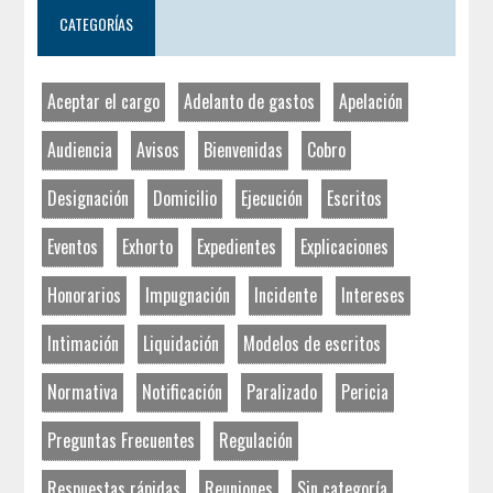
CATEGORÍAS
Aceptar el cargo
Adelanto de gastos
Apelación
Audiencia
Avisos
Bienvenidas
Cobro
Designación
Domicilio
Ejecución
Escritos
Eventos
Exhorto
Expedientes
Explicaciones
Honorarios
Impugnación
Incidente
Intereses
Intimación
Liquidación
Modelos de escritos
Normativa
Notificación
Paralizado
Pericia
Preguntas Frecuentes
Regulación
Respuestas rápidas
Reuniones
Sin categoría