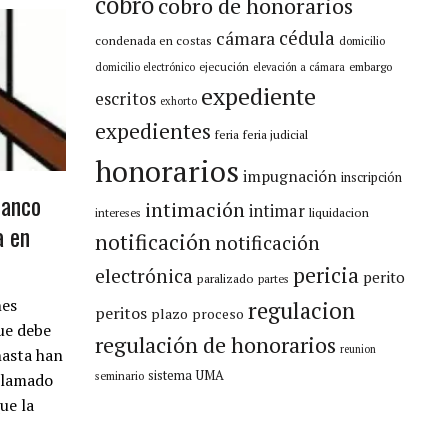
cobro
cobro de honorarios
cámara
cédula
condenada en costas
domicilio
ejecución
embargo
domicilio electrónico
elevación a cámara
expediente
escritos
exhorto
expedientes
feria
feria judicial
honorarios
impugnación
inscripción
banco
intimación
intimar
liquidacion
intereses
a en
notificación
notificación
pericia
electrónica
perito
paralizado
partes
nes
regulacion
peritos
plazo
proceso
que debe
regulación de honorarios
reunion
hasta han
sistema
UMA
seminario
 llamado
ue la