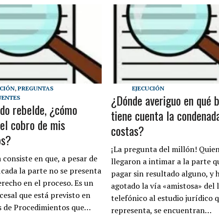
UCIÓN
,
PREGUNTAS
EJECUCIÓN
¿Dónde averiguo en qué 
UENTES
o rebelde, ¿cómo
tiene cuenta la condenad
 el cobro de mis
costas?
os?
¡La pregunta del millón! Quie
 consiste en que, a pesar de
llegaron a intimar a la parte 
icada la parte no se presenta
pagar sin resultado alguno, y 
erecho en el proceso. Es un
agotado la vía «amistosa» del
cesal que está previsto en
telefónico al estudio jurídico q
s de Procedimientos que…
representa, se encuentran…