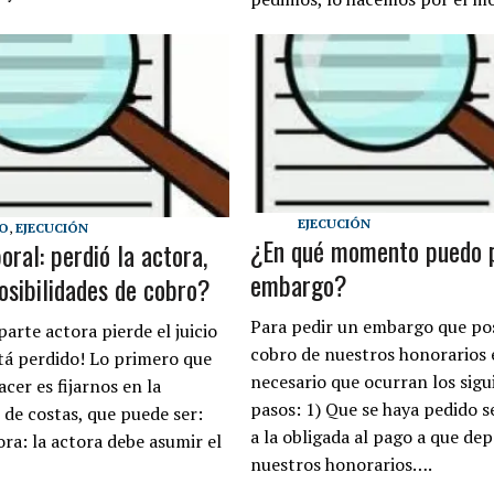
EJECUCIÓN
O
,
EJECUCIÓN
¿En qué momento puedo p
oral: perdió la actora,
embargo?
osibilidades de cobro?
Para pedir un embargo que posi
arte actora pierde el juicio
cobro de nuestros honorarios 
tá perdido! Lo primero que
necesario que ocurran los sigu
cer es fijarnos en la
pasos: 1) Que se haya pedido s
 de costas, que puede ser:
a la obligada al pago a que dep
ra: la actora debe asumir el
nuestros honorarios….