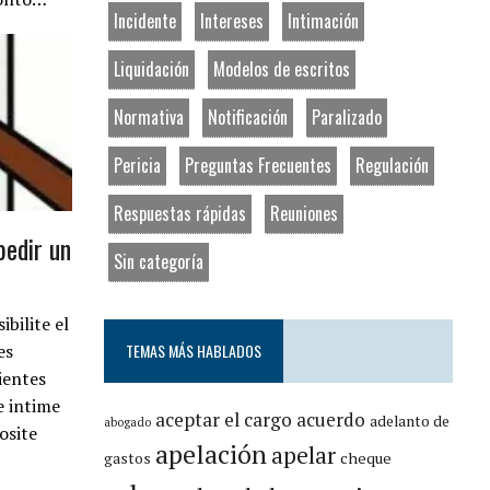
Incidente
Intereses
Intimación
Liquidación
Modelos de escritos
Normativa
Notificación
Paralizado
Pericia
Preguntas Frecuentes
Regulación
Respuestas rápidas
Reuniones
edir un
Sin categoría
bilite el
es
TEMAS MÁS HABLADOS
ientes
e intime
aceptar el cargo
acuerdo
adelanto de
abogado
osite
apelación
apelar
cheque
gastos