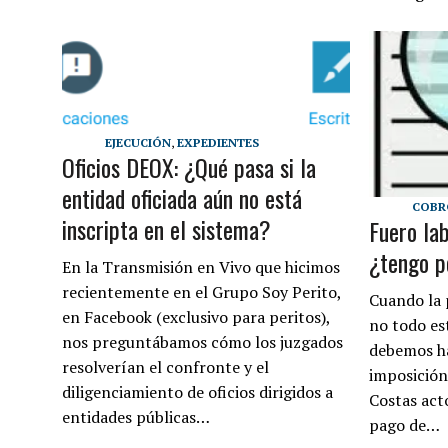
EJECUCIÓN
,
EXPEDIENTES
Oficios DEOX: ¿Qué pasa si la
entidad oficiada aún no está
COBR
inscripta en el sistema?
Fuero lab
¿tengo p
En la Transmisión en Vivo que hicimos
recientemente en el Grupo Soy Perito,
Cuando la p
en Facebook (exclusivo para peritos),
no todo es
nos preguntábamos cómo los juzgados
debemos ha
resolverían el confronte y el
imposición
diligenciamiento de oficios dirigidos a
Costas acto
entidades públicas…
pago de…