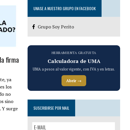
UNASE A NUESTRO GRUPO EN FACEBOOK
Grupo Soy Perito
HERRAMIENTA GRATUITA
la firma
Calculadora de UMA
UMA a pesos al valor vigente, con IVA y en letras.
te, ya
Abrir →
es los
ado no
os sino
SUSCRIBIRSE POR MAIL
. Y surge