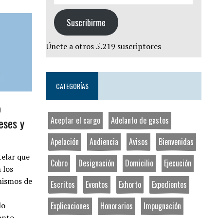
Suscribirme
Únete a otros 5.219 suscriptores
CATEGORÍAS
o
Aceptar el cargo
Adelanto de gastos
eses y
Apelación
Audiencia
Avisos
Bienvenidas
telar que
Cobro
Designación
Domicilio
Ejecución
 los
mismos de
Escritos
Eventos
Exhorto
Expedientes
Explicaciones
Honorarios
Impugnación
lo
monto…