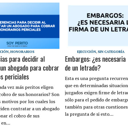
UCIÓN
,
HONORARIOS
EJECUCIÓN
,
SIN CATEGORÍA
as para decidir al
Embargos: ¿es necesaria 
 un abogado para cobrar
de un letrado?
s periciales
Esta es una pregunta recurren
que en determinadas situacion
ada vez más peritos eligen
juzgados exigen firme de letr
 cobro de sus honorarios? Son
sólo para el pedido de embarg
 motivos por los cuales los
también para otras cuestiones
ciden contratar a un abogado
la pregunta de si esto…
onar el cobro de sus
s en…