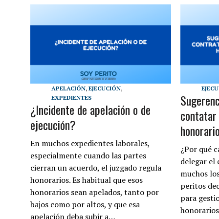
EJEC
APELACIÓN
,
EJECUCIÓN
,
Sugerenci
EXPEDIENTES
¿Incidente de apelación o de
contatar
ejecución?
honorario
En muchos expedientes laborales,
¿Por qué c
especialmente cuando las partes
delegar el
cierran un acuerdo, el juzgado regula
muchos los
honorarios. Es habitual que esos
peritos de
honorarios sean apelados, tanto por
para gesti
bajos como por altos, y que esa
honorario
apelación deba subir a…